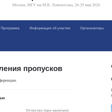
Москва, МГУ им М.В. Ломоносова, 26-29 мая 2026
Программа
Информация об участии
Организаторы
ления пропусков
ференции.
тью
.
Отчество (при наличии)