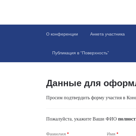
О конференции
Анкета участника
Публикация в “Поверхность”
Данные для оформ
Просим подтвердить форму участия в Кон
полнос
Пожалуйста, укажите Ваши ФИО
Фамилия
*
Имя
*