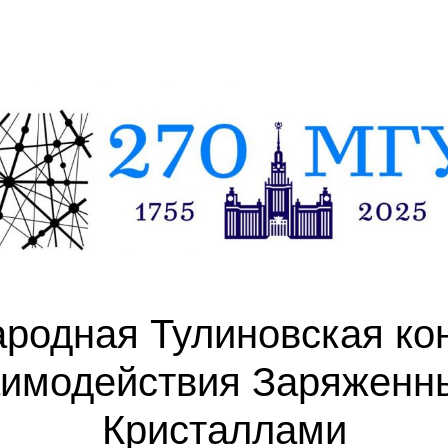
ародная Тулиновская ко
аимодействия Заряженны
Кристаллами