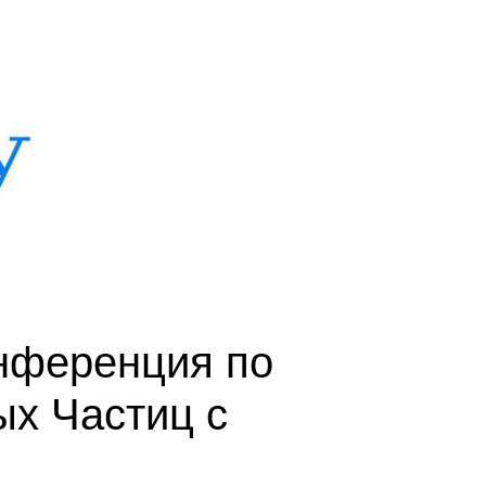
нференция по
х Частиц с